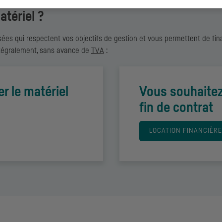
tériel ?
es qui respectent vos objectifs de gestion et vous permettent de fin
intégralement, sans avance de
TVA
:
r le matériel
Vous souhaitez 
fin de contrat
LOCATION FINANCIÈRE