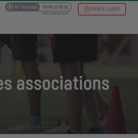
N° Cristal
09 69 32 08 62
ESPACE CLIENT
APPEL NON SURTAXÉ
es associations