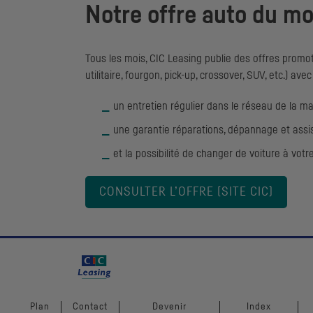
Notre offre auto du mo
Tous les mois,
CIC
Leasing publie des offres promoti
utilitaire, fourgon, pick-up, crossover, SUV, etc.) avec
un entretien régulier dans le réseau de la m
une garantie réparations, dépannage et assi
et la possibilité de changer de voiture à vot
CONSULTER L’OFFRE (SITE
CIC
)
Plan
Contact
Devenir
Index