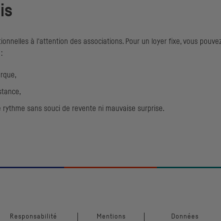
is
onnelles à l'attention des associations. Pour un loyer fixe, vous pouvez
 :
arque,
stance,
re rythme sans souci de revente ni mauvaise surprise.
Responsabilité
Mentions
Données