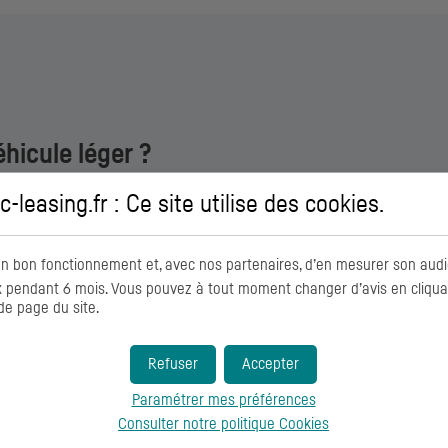
hicule léger ?
ui vous permet selon la formule choisie de commander, de financer, d
ic-leasing.fr : Ce site utilise des
cookies
.
, en tenant compte de votre utilisation :
on bon fonctionnement et, avec nos partenaires, d’en mesurer son audi
pendant 6 mois. Vous pouvez à tout moment changer d’avis en cliquant
er le véhicule
Vous souhaitez
de page du site.
en fin de contr
Refuser
Accepter
CRÉDIT-BAIL
Paramétrer mes préférences
Consulter notre politique
Cookies