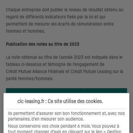
Chaque entreprise doit publier le niveau de résultat obtenu au
regard de différents indicateurs fixés par la loi et qui
permettent de mesurer les écarts de rémunération entre
femmes et hommes.
Publication des notes au titre de 2023
La note obtenue au titre de l'année 2023 est indiquée dans le
tableau ci-dessous et témoigne de l’engagement de
Crédit Mutuel Alliance Fédérale et Crédit Mutuel
Leasing
sur la
parité femmes/hommes.
Points obtenus
cic-leasing.fr : Ce site utilise des
cookies
.
1 - Note obtenue pour l’indicateur
Ils permettent d’assurer son bon fonctionnement et, avec nos
relatif à l’écart de rémunération
34
partenaires, d’en mesurer son audience.
femmes-hommes (40 points)
Nous conservons vos choix pendant 6 mois. Vous pouvez à
tout moment changer d’avis en cliquant sur le lien « Gestion