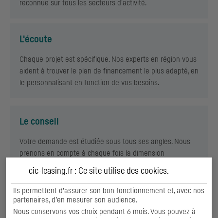
reconnue sur tous les secteurs d'activité.
L'écoute
Chaque projet est spécifique. Nos experts en région vous
aident à trouver le plan de financement le plus adapté, en
le personnalisant en fonction de vos besoins.
Le conseil
Votre demande est étudiée sous tous ses angles. Nous
prenons en compte à chaque fois la dimension
commerciale, économique, fiscale et juridique de votre
cic-leasing.fr : Ce site utilise des
cookies
.
investissement.
Ils permettent d’assurer son bon fonctionnement et, avec nos
partenaires, d’en mesurer son audience.
Nous conservons vos choix pendant 6 mois. Vous pouvez à
L'innovation